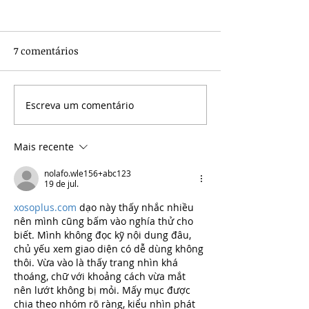
7 comentários
Escreva um comentário
Gargalos para a
Workshop Expa
expansão dos
Mercado Livre 
datacenters no Brasil
Tributária - Im
Mais recente
Regulatórios e F
nolafo.wle156+abc123
19 de jul.
xosoplus.com
 dạo này thấy nhắc nhiều 
nên mình cũng bấm vào nghía thử cho 
biết. Mình không đọc kỹ nội dung đâu, 
chủ yếu xem giao diện có dễ dùng không 
thôi. Vừa vào là thấy trang nhìn khá 
thoáng, chữ với khoảng cách vừa mắt 
nên lướt không bị mỏi. Mấy mục được 
chia theo nhóm rõ ràng, kiểu nhìn phát 