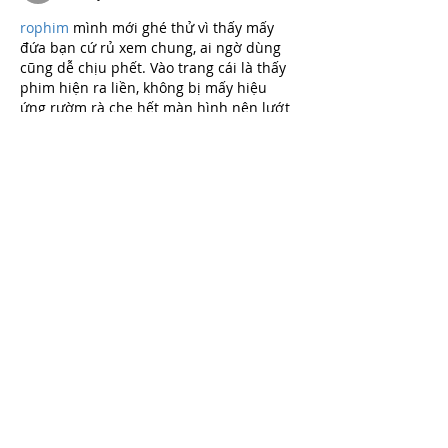
rophim
 mình mới ghé thử vì thấy mấy 
đứa bạn cứ rủ xem chung, ai ngờ dùng 
cũng dễ chịu phết. Vào trang cái là thấy 
phim hiện ra liền, không bị mấy hiệu 
ứng rườm rà che hết màn hình nên lướt 
khá nhanh. Mình không rành phân loại 
phim lắm nhưng thấy họ chia mục rõ, 
kéo xuống là gặp từng khối nội dung gọn 
gàng nên tìm cái mình muốn xem cũng 
đỡ mệt. Thử mở trên…
Mostrar mais
Curtir
Responder
katrinacha.vez.52.0.2
22 de jun.
tải hit club
 hôm trước mình cũng chỉ ghé 
thử vì thấy mọi người nói nhiều, kiểu tò 
mò xem trang nhìn ra sao thôi. Vào cái là 
thấy họ làm giao diện khá dễ chịu, nền 