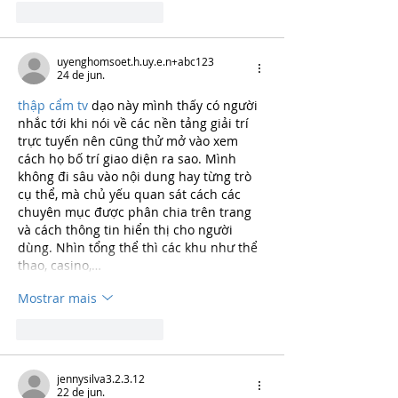
Curtir
Responder
uyenghomsoet.h.uy.e.n+abc123
24 de jun.
thập cẩm tv
 dạo này mình thấy có người 
nhắc tới khi nói về các nền tảng giải trí 
trực tuyến nên cũng thử mở vào xem 
cách họ bố trí giao diện ra sao. Mình 
không đi sâu vào nội dung hay từng trò 
cụ thể, mà chủ yếu quan sát cách các 
chuyên mục được phân chia trên trang 
và cách thông tin hiển thị cho người 
dùng. Nhìn tổng thể thì các khu như thể 
thao, casino,…
Mostrar mais
Curtir
Responder
jennysilva3.2.3.12
22 de jun.