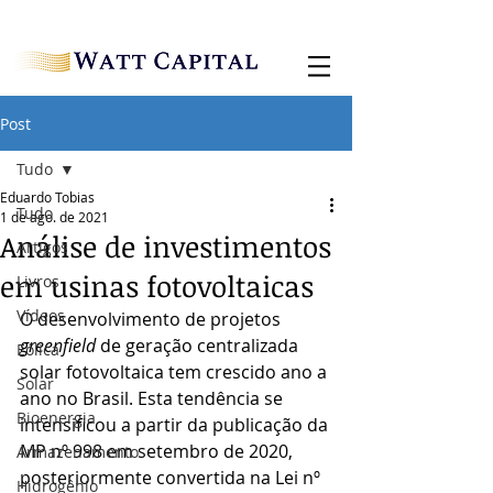
Post
Tudo
Eduardo Tobias
Tudo
1 de ago. de 2021
Análise de investimentos
Artigos
em usinas fotovoltaicas
Livros
Vídeos
O desenvolvimento de projetos 
greenfield
 de geração centralizada 
Eólica
solar fotovoltaica tem crescido ano a 
Solar
ano no Brasil. Esta tendência se 
Bioenergia
intensificou a partir da publicação da 
MP nº 998 em setembro de 2020, 
Armazenamento
posteriormente convertida na Lei nº 
Hidrogênio