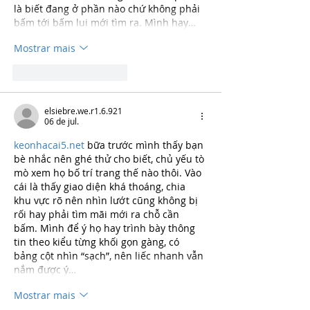
là biết đang ở phần nào chứ không phải 
bấm tới bấm lui mới tìm ra. Mình hay…
Mostrar mais
Curtir
Responder
elsiebre.we.r1.6.921
06 de jul.
keonhacai5.net
 bữa trước mình thấy bạn 
bè nhắc nên ghé thử cho biết, chủ yếu tò 
mò xem họ bố trí trang thế nào thôi. Vào 
cái là thấy giao diện khá thoáng, chia 
khu vực rõ nên nhìn lướt cũng không bị 
rối hay phải tìm mãi mới ra chỗ cần 
bấm. Mình để ý họ hay trình bày thông 
tin theo kiểu từng khối gọn gàng, có 
bảng cột nhìn “sạch”, nên liếc nhanh vẫn 
nắm được ý…
Mostrar mais